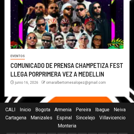
EVENTOS
COMUNICADO DE PRENSA CHAMPETIZA FEST
LLEGA PORPRIMERA VEZ A MEDELLIN
junio 16, 2026
omaralbertomesalopez@gmail.com
CALI
Inicio
Bogota
Armenia
Pereira
Ibague
Neiva
Cartagena
Manizales
Espinal
Sincelejo
Villavicencio
Monteria