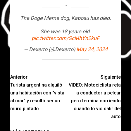
The Doge Meme dog, Kabosu has died.
She was 18 years old.
pic.twitter.com/ScMhYn2kuF
— Dexerto (@Dexerto)
May 24, 2024
Anterior
Siguiente
Turista argentina alquiló
VIDEO: Motociclista reta
una habitación con “vista
a conductor a pelear
al mar” y resultó ser un
pero termina corriendo
muro pintado
cuando lo vio salir del
auto