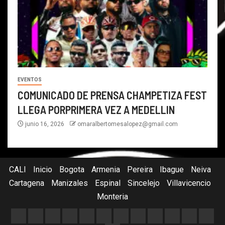
EVENTOS
COMUNICADO DE PRENSA CHAMPETIZA FEST
LLEGA PORPRIMERA VEZ A MEDELLIN
junio 16, 2026
omaralbertomesalopez@gmail.com
CALI
Inicio
Bogota
Armenia
Pereira
Ibague
Neiva
Cartagena
Manizales
Espinal
Sincelejo
Villavicencio
Monteria