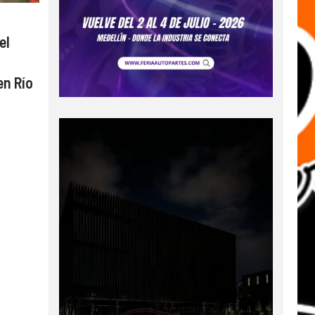
el
en Río