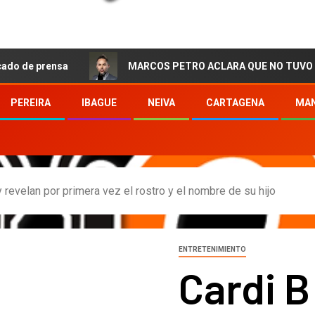
nsa
MARCOS PETRO ACLARA QUE NO TUVO QUE VER CON
PEREIRA
IBAGUE
NEIVA
CARTAGENA
MAN
 revelan por primera vez el rostro y el nombre de su hijo
ENTRETENIMIENTO
Cardi B