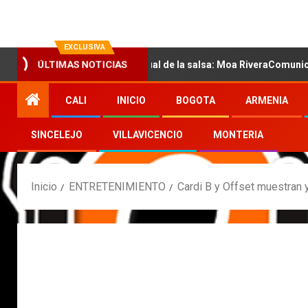
EXCLUSIVA
on la nueva voz sensual de la salsa: Moa RiveraComunicado de pre
ÚLTIMAS NOTICIAS
CALI
INICIO
BOGOTA
ARMENIA
SINCELEJO
VILLAVICENCIO
MONTERIA
Inicio
ENTRETENIMIENTO
Cardi B y Offset muestran y