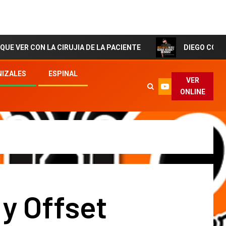
 LA CIRUJIA DE LA PACIENTE
DIEGO CORTES El Artist
IZALES
ESPINAL
VER
ONLINE
 y Offset