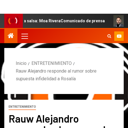
 la salsa: Moa RiveraComunicado de prensa
MARCOS PET
Inicio
ENTRETENIMIENTO
Rauw Alejandro responde al rumor sobre
supuesta infidelidad a Rosalía
ENTRETENIMIENTO
Rauw Alejandro