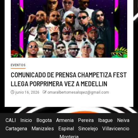
EVENTOS
COMUNICADO DE PRENSA CHAMPETIZA FEST
LLEGA PORPRIMERA VEZ A MEDELLIN
junio 16, 2026
omaralbertomesalopez@gmail.com
CALI
Inicio
Bogota
Armenia
Pereira
Ibague
Neiva
Cartagena
Manizales
Espinal
Sincelejo
Villavicencio
Monteria