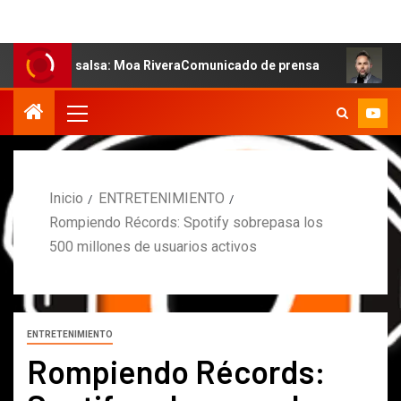
la salsa: Moa RiveraComunicado de prensa
MARCOS PETR
Inicio
ENTRETENIMIENTO
Rompiendo Récords: Spotify sobrepasa los
500 millones de usuarios activos
ENTRETENIMIENTO
Rompiendo Récords: