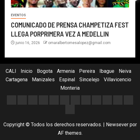
EVENTOS
COMUNICADO DE PRENSA CHAMPETIZA FEST
LLEGA PORPRIMERA VEZ A MEDELLIN
junio 16, 2026
omaralbertomesalopez@gmail.com
CALI
Inicio
Bogota
Armenia
Pereira
Ibague
Neiva
Cartagena
Manizales
Espinal
Sincelejo
Villavicencio
Monteria
Copyright © Todos los derechos reservados.
|
Newsever
por
AF themes.