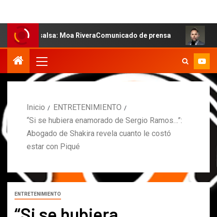
la salsa: Moa RiveraComunicado de prensa
MARCOS PETR
Inicio
ENTRETENIMIENTO
“Si se hubiera enamorado de Sergio Ramos…”:
Abogado de Shakira revela cuanto le costó
estar con Piqué
ENTRETENIMIENTO
“Si se hubiera