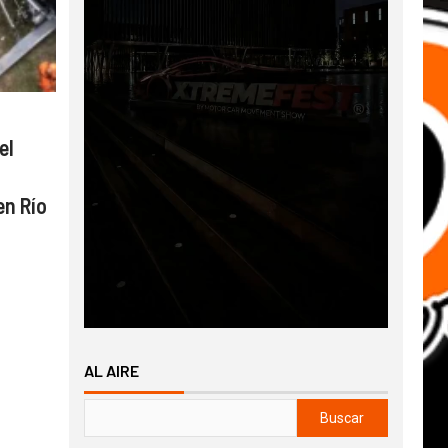
el
en Río
AL AIRE
Buscar