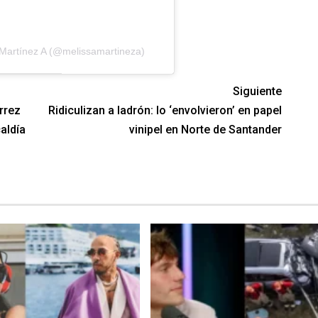
Martínez A (@melissamartineza)
Siguiente
rrez
Ridiculizan a ladrón: lo ‘envolvieron’ en papel
aldía
vinipel en Norte de Santander