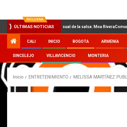
EXCLUSIVA
ó con la nueva voz sensual de la salsa: Moa RiveraComunicado de 
ÚLTIMAS NOTICIAS
CALI
INICIO
BOGOTA
ARMENIA
SINCELEJO
VILLAVICENCIO
MONTERIA
Inicio
ENTRETENIMIENTO
MELISSA MARTÍNEZ PUBL