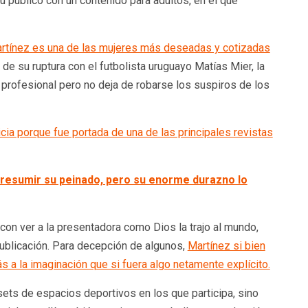
su público con un contenido para adultos, en el que
rtínez es una de las mujeres más deseadas y cotizadas
 de su ruptura con el futbolista uruguayo Matías Mier, la
 profesional pero no deja de robarse los suspiros de los
icia porque fue portada de una de las principales revistas
presumir su peinado, pero su enorme durazno lo
on ver a la presentadora como Dios la trajo al mundo,
ublicación. Para decepción de algunos,
Martínez si bien
ás a la imaginación que si fuera algo netamente explícito.
sets de espacios deportivos en los que participa, sino