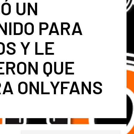
Ó UN
NIDO PARA
S Y LE
ERON QUE
RA ONLYFANS